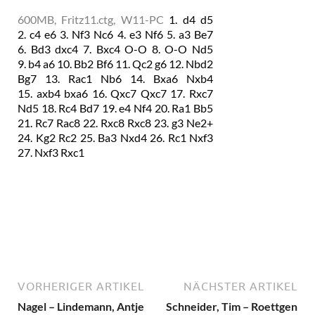
600MB, Fritz11.ctg, W11-PC
1.
d4
d5
2.
c4
e6
3.
Nf3
Nc6
4.
e3
Nf6
5.
a3
Be7
6.
Bd3
dxc4
7.
Bxc4
O-O
8.
O-O
Nd5
9.
b4
a6
10.
Bb2
Bf6
11.
Qc2
g6
12.
Nbd2
Bg7
13.
Rac1
Nb6
14.
Bxa6
Nxb4
15.
axb4
bxa6
16.
Qxc7
Qxc7
17.
Rxc7
Nd5
18.
Rc4
Bd7
19.
e4
Nf4
20.
Ra1
Bb5
21.
Rc7
Rac8
22.
Rxc8
Rxc8
23.
g3
Ne2+
24.
Kg2
Rc2
25.
Ba3
Nxd4
26.
Rc1
Nxf3
27.
Nxf3
Rxc1
VORHERIGER ARTIKEL
NÄCHSTER ARTIKEL
Nagel – Lindemann, Antje
Schneider, Tim – Roettgen