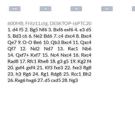
600MB, Fritz11.ctg, DESKTOP-I6PTC20
1.
d4
f5
2.
Bg5
Nf6
3.
Bxf6
exf6
4.
e3
d5
5.
Bd3
c6
6.
Ne2
Bd6
7.
c4
dxc4
8.
Bxc4
Qe7
9.
O-O
Be6
10.
Qb3
Bxc4
11.
Qxc4
Qf7
12.
Nd2
Nd7
13.
Rac1
Nb6
14.
Qxf7+
Kxf7
15.
Nc4
Nxc4
16.
Rxc4
Rad8
17.
Rfc1
Rhe8
18.
g3
g5
19.
Kg2
f4
20.
gxf4
gxf4
21.
Kf3
fxe3
22.
fxe3
Rg8
23.
h3
Rg6
24.
Rg1
Rdg8
25.
Rcc1
Bh2
26.
Rxg6
hxg6
27.
d5
cxd5
28.
Ng3