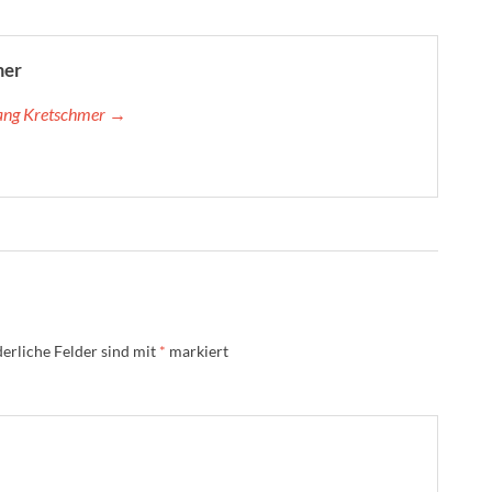
mer
gang Kretschmer →
erliche Felder sind mit
*
markiert