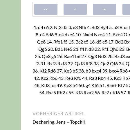
1.
d4
c6
2.
Nf3
d5
3.
e3
Nf6
4.
Bd3
Bg4
5.
h3
Bh5
8.
c4
Bd6
9.
e4
dxe4
10.
Nxe4
Nxe4
11.
Bxe4
O-
Qe8
14.
Rfe1
f5
15.
Bc2
c5
16.
d5
e5
17.
Bd2
Bx
Qg6
20.
Bd1
Ne5
21.
f4
Nd3
22.
Rf1
Qh6
23.
B
25.
Qe3
g5
26.
Rae1
b6
27.
Qg3
Nd3
28.
Bxd3
e
f3
31.
Rxf3
Rxf3
32.
Qxf3
Rf8
33.
Qe2
Qf6
34.
Q
36.
Kf2
Rd8
37.
Ke3
b5
38.
b3
bxc4
39.
bxc4
Rb8
42.
Kc2
Rb6
43.
Re3
Kf6
44.
Ra3
Rb4
45.
Kc3
Rb
48.
Kd3
h5
49.
Ke3
h4
50.
g4
Kf6
51.
Ra6+
Kf7
5
54.
Rxc5
Rb2+
55.
Kf3
Rxa2
56.
Rc7+
Kf6
57.
59.
Kf5
Rxh3
60.
Rc7+
Ke8
61.
Rxa7
Rh1
62.
Kx
Kd8
65.
c5
Rc1
66.
Rxh2
Rxc5+
67.
Kf6
Kd7
68
VORHERIGER ARTIKEL
70.
Kg7
Rf4
71.
g6
Rg4
72.
Kh7
Rh4+
73.
Kg8
R
Dechering, Jens – Topchii