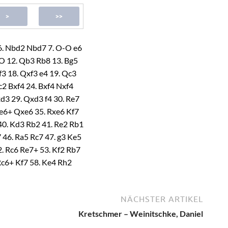
6.
Nbd2
Nbd7
7.
O-O
e6
O
12.
Qb3
Rb8
13.
Bg5
f3
18.
Qxf3
e4
19.
Qc3
c2
Bxf4
24.
Bxf4
Nxf4
xd3
29.
Qxd3
f4
30.
Re7
e6+
Qxe6
35.
Rxe6
Kf7
40.
Kd3
Rb2
41.
Re2
Rb1
7
46.
Ra5
Rc7
47.
g3
Ke5
2.
Rc6
Re7+
53.
Kf2
Rb7
Rc6+
Kf7
58.
Ke4
Rh2
g5
h3
63.
Rh7
h2
64.
d6
.
Rd2
Rc1
69.
g5
Rf1+
NÄCHSTER ARTIKEL
g4
74.
g7
Rg3
75.
Rh2
Kretschmer – Weinitschke, Daniel