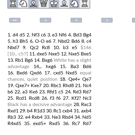
1.
d4
d5
2.
Nf3
c6
3.
e3
Nf6
4.
Bd3
Bg4
5.
h3
Bh5
6.
O-O
e6
7.
Nbd2
Bd6
8.
c4
Nbd7
9.
Qc2
Rc8
10.
b3
e5
$146
[
10...
c5!?
]
11.
dxe5
Nxe5
12.
Nxe5
Bxe5
13.
Rb1
Bg6
14.
Bxg6
White has a slight
advantage
14...
hxg6
15.
Ba3
Bd6
16.
Bxd6
Qxd6
17.
cxd5
Nxd5
equal
chances, quiet position
18.
Qe4+
Qe7
19.
Qxe7+
Kxe7
20.
Rbc1
Rhd8
21.
Nc4
b6
22.
a3
Ke6
23.
Rfd1
c5
24.
Rd3
Rd7
25.
Rcd1
Rcd8
26.
f3
f6
27.
Kf2?
Nc3
Black has a decisive advantage
28.
Rxc3
Rxd1
29.
b4
R1d3
30.
Rc1
cxb4
31.
axb4
Rb3
32.
e4
Rxb4
33.
Ne3
Rbd4
34.
Nd5
R4xd5
35.
exd5+
Rxd5
36.
Rc7
Rd7
37.
Rc8
Rb7
38.
Ke2
b5
39.
Kd2
a5