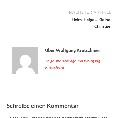
40.
Kc2
Kd6
41.
Kb3
Re7
42.
Rc2
Re3+
43.
Kb2
Kd5
44.
h4
a4
45.
Rc7
b4
46.
Rxg7
Re2+
47.
Kb1
Kc4
NÄCHSTER ARTIKEL
Helm, Helga – Kleine,
Christian
Über Wolfgang Kretschmer
Zeige alle Beiträge von Wolfgang
Kretschmer →
Schreibe einen Kommentar
Deine E-Mail-Adresse wird nicht veröffentlicht.
Erforderliche