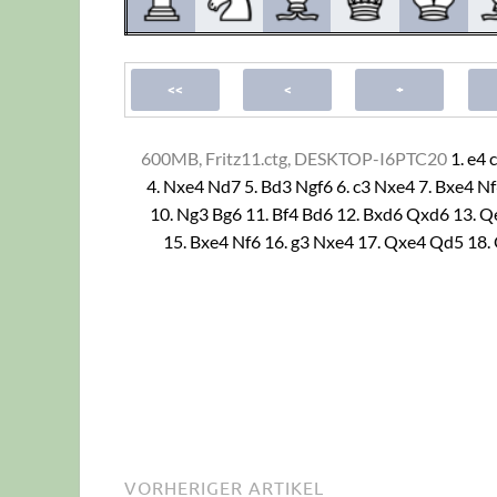
600MB, Fritz11.ctg, DESKTOP-I6PTC20
1.
e4
4.
Nxe4
Nd7
5.
Bd3
Ngf6
6.
c3
Nxe4
7.
Bxe4
Nf
10.
Ng3
Bg6
11.
Bf4
Bd6
12.
Bxd6
Qxd6
13.
Q
15.
Bxe4
Nf6
16.
g3
Nxe4
17.
Qxe4
Qd5
18.
VORHERIGER ARTIKEL