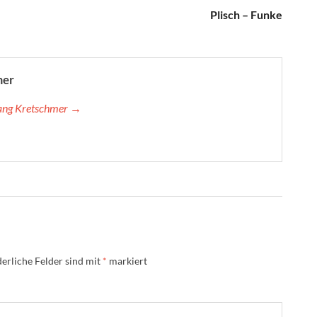
Plisch – Funke
mer
gang Kretschmer →
erliche Felder sind mit
*
markiert