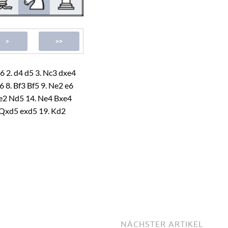
c6
2.
d4
d5
3.
Nc3
dxe4
6
8.
Bf3
Bf5
9.
Ne2
e6
e2
Nd5
14.
Ne4
Bxe4
Qxd5
exd5
19.
Kd2
NÄCHSTER ARTIKEL