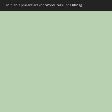
Mit Stolz präsentiert von
WordPress
und
HitMag
.