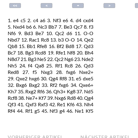
1.
e4
c5
2.
c4
a6
3.
Nf3
e6
4.
d4
cxd4
5.
Nxd4
b6
6.
Nc3
Bb7
7.
Be3
Qc7
8.
f3
Nf6
9.
Bd3
Be7
10.
Qc2
d6
11.
O-O
Nbd7
12.
Rac1
Rc8
13.
b3
O-O
14.
Qe2
Qb8
15.
Bb1
Rfe8
16.
Bf2
Bd8
17.
Qd3
Bc7
18.
Bg3
Rcd8
19.
Rfe1
Nf8
20.
Bh4
N8d7
21.
Bg3
Ne5
22.
Qc2
Ng6
23.
Nde2
Nh5
24.
f4
Qa8
25.
Rf1
Rc8
26.
Qd3
Red8
27.
f5
Nxg3
28.
fxg6
Nxe2+
29.
Qxe2
hxg6
30.
Qg4
Rf8
31.
e5
dxe5
32.
Bxg6
Bxg2
33.
Rf2
fxg6
34.
Qxe6+
Kh7
35.
Rxg2
Rf6
36.
Qh3+
Kg8
37.
Nd5
Rcf8
38.
Ne7+
Kf7
39.
Nxg6
Rd8
40.
Qg4
Qf3
41.
Qxf3
Rxf3
42.
Re1
Kf6
43.
Nh4
Rf4
44.
Rf1
g5
45.
Nf3
g4
46.
Ne1
Kf5
47.
Nc2
Rd3
48.
Nb4
Rdf3
49.
Rgf2
a5
50.
Nd5
Rxf2
51.
Rxf2
Rxf2
52.
Kxf2
Bd6
53.
Ne3+
Kg5
54.
h4+
gxh3
55.
Kg3
Bc5
56.
Nd5
Kf5
57.
Kxh3
Ke4
58.
Kg2
Kd3
VORHERIGER ARTIKEL
NÄCHSTER ARTIKEL