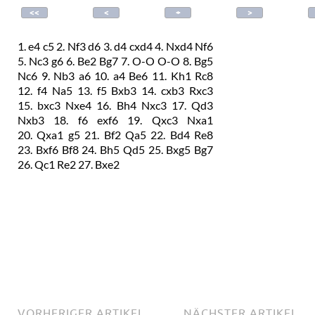
1.
e4
c5
2.
Nf3
d6
3.
d4
cxd4
4.
Nxd4
Nf6
5.
Nc3
g6
6.
Be2
Bg7
7.
O-O
O-O
8.
Bg5
Nc6
9.
Nb3
a6
10.
a4
Be6
11.
Kh1
Rc8
12.
f4
Na5
13.
f5
Bxb3
14.
cxb3
Rxc3
15.
bxc3
Nxe4
16.
Bh4
Nxc3
17.
Qd3
Nxb3
18.
f6
exf6
19.
Qxc3
Nxa1
20.
Qxa1
g5
21.
Bf2
Qa5
22.
Bd4
Re8
23.
Bxf6
Bf8
24.
Bh5
Qd5
25.
Bxg5
Bg7
26.
Qc1
Re2
27.
Bxe2
VORHERIGER ARTIKEL
NÄCHSTER ARTIKEL