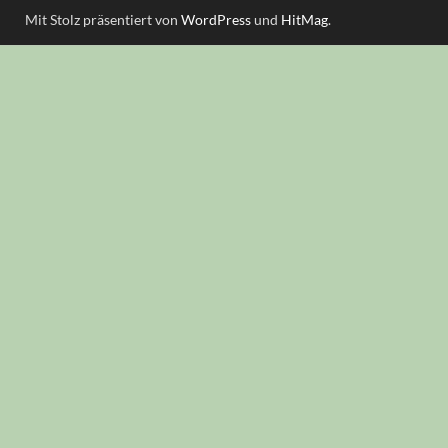
Mit Stolz präsentiert von
WordPress
und
HitMag
.