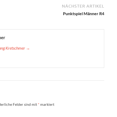
NÄCHSTER ARTIKEL
Punktspiel Männer R4
mer
gang Kretschmer →
erliche Felder sind mit
*
markiert