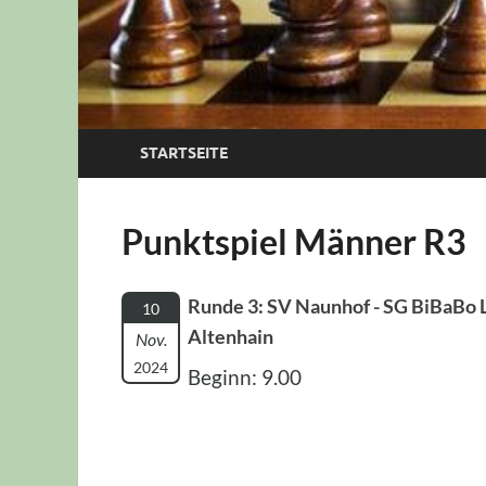
STARTSEITE
Punktspiel Männer R3
Runde 3: SV Naunhof - SG BiBaBo L
10
Altenhain
Nov.
2024
Beginn: 9.00